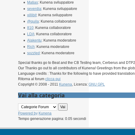
Matias
: Kunena sviluppatore
severdia
: Kunena sviluppatore
xillibit
: Kunena sviluppatore
@quila
: Kunena collaboratore
810
: Kunena collaboratore
LDA
: Kunena collaboratore
Alakentu
: Kunena moderatore
Rich
: Kunena moderatore
sozzled
: Kunena moderatore
Special thanks go to Beat and the CB Testing team, Cerberus and DTP2 f
Our Thanks go out to all contributors of Kunena! Greetings from the gl
Language credits : Thanks for the following to have provided translation
Ritorna al forum
clicca qui
Copyright © 2008 - 2011
Kunena
, Licenza:
GNU GPL
Vai alla categoria
Powered by
Kunena
Tempo generazione pagina: 0.05 secondi