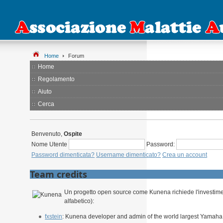
Home
Forum
Home
Regolamento
Aiuto
Cerca
Benvenuto,
Ospite
Nome Utente
Password:
Password dimenticata?
Username dimenticato?
Crea un account
Team credits
Un progetto open source come Kunena richiede l'investiment
alfabetico):
fxstein
: Kunena developer and admin of the world largest Yamah