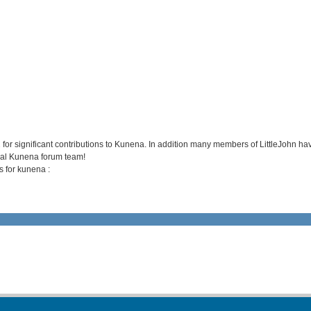
or significant contributions to Kunena. In addition many members of LittleJohn ha
obal Kunena forum team!
s for kunena :