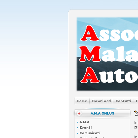
Home
Download
Contatti
A.M.A ONLUS
A.M.A
In
pr
Eventi
Comunicati
In