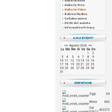
Galleria Book
Gallerie Foto
Galleria Video
Rubrica Medica
Collaborazioni
Diritti del malato
Informativa Privacy
A.M.A EVENTI
<<
Agosto 2026
>>
Lu
Ma
Me
Gi
Ve
Sa
Do
1
2
3
4
5
6
7
8
9
10
11
12
13
14
15
16
17
18
19
20
21
22
23
24
25
26
27
28
29
30
31
STATISTICHE
Oggi
34
Mese
665
Dal
452273
5/9/11