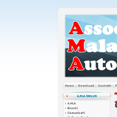
Home
Download
Contatti
A.M.A ONLUS
A.M.A
Eventi
Comunicati