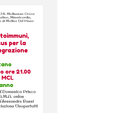
 U.S. Molinense Croce
rtino, Misericordia,
p di Molino Del Piano
utoimmuni,
us per la
tegrazione
tano
o ore 21.00
o MCL
ranno
of.Domenico Prisco
 A.M.A. onlus
 Alessandra Bassi
ciazione Unopertutti