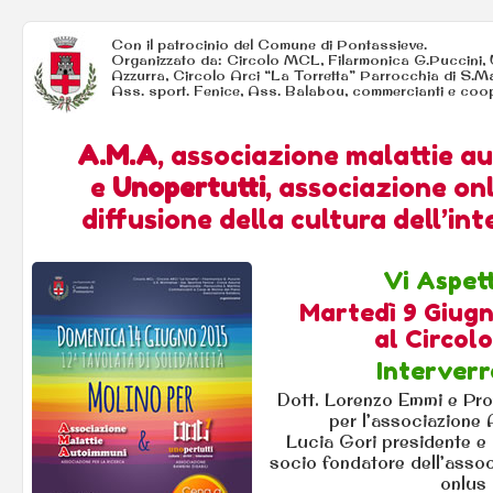
Con il patrocinio del Comune di Pontassieve.
Organizzato da: Circolo MCL, Filarmonica G.Puccini,
Azzurra, Circolo Arci “La Torretta” Parrocchia di S.Ma
Ass. sport. Fenice, Ass. Balabou, commercianti e coo
A.M.A
, associazione malattie a
e
Unopertutti
, associazione onl
diffusione della cultura dell’in
Vi Aspet
Martedì 9 Giugn
al Circol
Interver
Dott. Lorenzo Emmi e Pr
per l’associazione
Lucia Gori presidente e
socio fondatore dell’asso
onlus