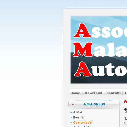
Home
Download
Contatti
A.M.A ONLUS
A.M.A
Eventi
S
Comunicati
Gi