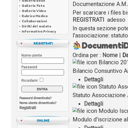
Galleria Book
Documentazione A.M.
Gallerie Foto
Galleria Video
Per scaricare i files b
Rubrica Medica
REGISTRATI
adesso
Collaborazioni
Diritti del malato
In questa sezione pot
Informativa Privacy
l'associazione: statuto
Documenti
D
REGISTRATI
Ordina per :
Nome
|
D
Nome utente
Bilancio 20
Password
Bilancio Consuntivo 
Dettagli
Ricordami
Statuto Ass
Statuto Associazione
Password dimenticata?
Dettagli
Nome utente dimenticato?
Registrati
Modulo Isc
Modulo d'iscrizione a
ONLINE