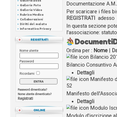
Galleria Book
Documentazione A.M.
Gallerie Foto
Galleria Video
Per scaricare i files b
Rubrica Medica
REGISTRATI
adesso
Collaborazioni
Diritti del malato
In questa sezione pot
Informativa Privacy
l'associazione: statuto
Documenti
D
REGISTRATI
Ordina per :
Nome
|
Da
Nome utente
Bilancio 20
Password
Bilancio Consuntivo 
Dettagli
Ricordami
Manifesto d
52
Password dimenticata?
Manifesto dell'Assoc
Nome utente dimenticato?
Registrati
Dettagli
Modulo Isc
ONLINE
Modulo d'iscrizione a