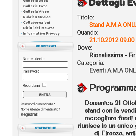
Dettagli 
Galleria Book
Gallerie Foto
Galleria Video
Titolo:
Rubrica Medica
Collaborazioni
Stand A.M.A ONLU
Diritti del malato
Quando:
Informativa Privacy
21.10.2012 09.00
REGISTRATI
Dove:
Rionalissima - Fi
Nome utente
Categoria:
Eventi A.M.A ON
Password
Programm
Ricordami
Domenica 21 Ottob
Password dimenticata?
stand con la vendi
Nome utente dimenticato?
Registrati
raccogliere fondi 
riunisce in un unico 
STATISTICHE
di Firenze, ant