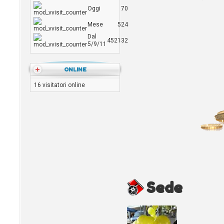
Oggi
70
Mese
524
Dal
452132
5/9/11
ONLINE
16 visitatori online
Sede