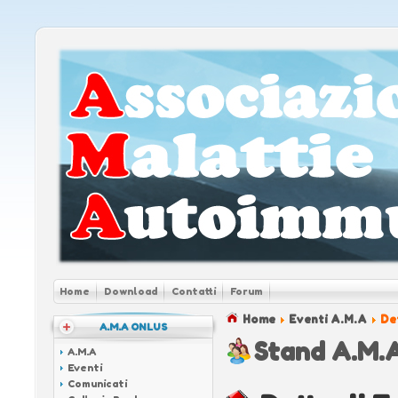
Home
Download
Contatti
Forum
Home
Eventi A.M.A
Det
A.M.A ONLUS
Stand A.M.A
A.M.A
Eventi
Comunicati